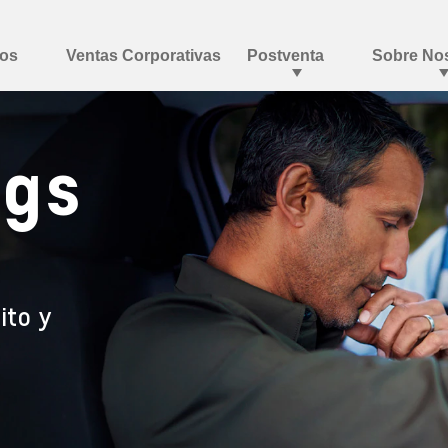
bags
ito y